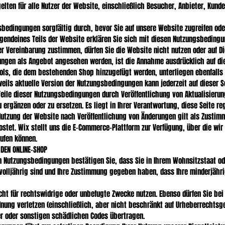
lten für alle Nutzer der Website, einschließlich Besucher, Anbieter, Kunde
sbedingungen sorgfältig durch, bevor Sie auf unsere Website zugreifen ode
 irgendeines Teils der Website erklären Sie sich mit diesen Nutzungsbeding
r Vereinbarung zustimmen, dürfen Sie die Website nicht nutzen oder auf Di
ungen als Angebot angesehen werden, ist die Annahme ausdrücklich auf di
ools, die dem bestehenden Shop hinzugefügt werden, unterliegen ebenfalls
eils aktuelle Version der Nutzungsbedingungen kann jederzeit auf dieser 
Teile dieser Nutzungsbedingungen durch Veröffentlichung von Aktualisieru
 ergänzen oder zu ersetzen. Es liegt in Ihrer Verantwortung, diese Seite r
 Nutzung der Website nach Veröffentlichung von Änderungen gilt als Zusti
stet. Wix stellt uns die E-Commerce-Plattform zur Verfügung, über die wir
aufen können.
 DEN ONLINE-SHOP
 Nutzungsbedingungen bestätigen Sie, dass Sie in Ihrem Wohnsitzstaat od
e volljährig sind und Ihre Zustimmung gegeben haben, dass Ihre minderjähr
icht für rechtswidrige oder unbefugte Zwecke nutzen. Ebenso dürfen Sie bei
dnung verletzen (einschließlich, aber nicht beschränkt auf Urheberrechtsge
er oder sonstigen schädlichen Codes übertragen.