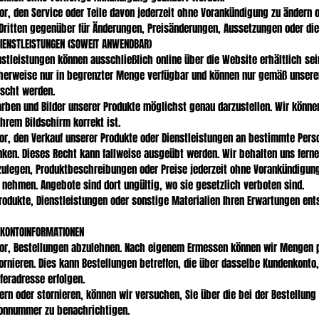
r, den Service oder Teile davon jederzeit ohne Vorankündigung zu ändern o
Dritten gegenüber für Änderungen, Preisänderungen, Aussetzungen oder die 
DIENSTLEISTUNGEN (SOWEIT ANWENDBAR)
stleistungen können ausschließlich online über die Website erhältlich sei
cherweise nur in begrenzter Menge verfügbar und können nur gemäß unsere
scht werden.
rben und Bilder unserer Produkte möglichst genau darzustellen. Wir können
Ihrem Bildschirm korrekt ist.
or, den Verkauf unserer Produkte oder Dienstleistungen an bestimmte Pers
en. Dieses Recht kann fallweise ausgeübt werden. Wir behalten uns ferne
legen, Produktbeschreibungen oder Preise jederzeit ohne Vorankündigung
 nehmen. Angebote sind dort ungültig, wo sie gesetzlich verboten sind.
Produkte, Dienstleistungen oder sonstige Materialien Ihren Erwartungen en
 KONTOINFORMATIONEN
vor, Bestellungen abzulehnen. Nach eigenem Ermessen können wir Mengen p
rnieren. Dies kann Bestellungen betreffen, die über dasselbe Kundenkonto,
feradresse erfolgen.
ern oder stornieren, können wir versuchen, Sie über die bei der Bestellun
onnummer zu benachrichtigen.