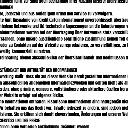
ngungen führt zur sofortigen Beendigung Ihrer Nutzung unserer Dienstleistu
INGUNGEN
or, jederzeit und aus beliebigem Grund den Service zu verweigern.
alte (mit Ausnahme von Kreditkarteninformationen) unverschlüsselt übertr
chiedene Netzwerke und (b) technische Anpassungen an die Anforderungen 
ninformationen werden bei der Übertragung über Netzwerke stets verschlüs
erstanden, ohne unsere ausdrückliche schriftliche Zustimmung keinen Teil 
der zu Kontakten auf der Website zu reproduzieren, zu vervielfältigen, zu 
weitig kommerziell zu nutzen.
ereinbarung dienen ausschließlich der Übersichtlichkeit und beeinflussen 
LLSTÄNDIGKEIT UND AKTUALITÄT DER INFORMATIONEN
ortung dafür, dass die auf dieser Website bereitgestellten Informationen k
nen ausschließlich allgemeinen Informationszwecken und sollten nicht als al
den, ohne primäre, genauere, vollständigere oder aktuellere Quellen hera
er Website erfolgt auf eigenes Risiko.
he Informationen enthalten. Historische Informationen sind naturgemäß nic
Wir behalten uns das Recht vor, Inhalte jederzeit zu ändern, sind jedoch nic
lisieren. Sie erklären sich damit einverstanden, Änderungen auf unserer W
SERVICES UND DER PREISE
können ohne vorherige Ankündigung geändert werden.