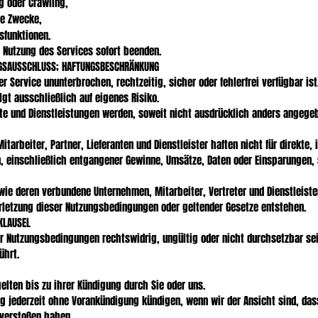
g oder Crawling,
he Zwecke,
sfunktionen.
e Nutzung des Services sofort beenden.
NGSAUSSCHLUSS; HAFTUNGSBESCHRÄNKUNG
er Service ununterbrochen, rechtzeitig, sicher oder fehlerfrei verfügbar ist
lgt ausschließlich auf eigenes Risiko.
kte und Dienstleistungen werden, soweit nicht ausdrücklich anders angeg
itarbeiter, Partner, Lieferanten und Dienstleister haften nicht für direkte, i
 einschließlich entgangener Gewinne, Umsätze, Daten oder Einsparungen, 
owie deren verbundene Unternehmen, Mitarbeiter, Vertreter und Dienstleiste
Verletzung dieser Nutzungsbedingungen oder geltender Gesetze entstehen.
 KLAUSEL
r Nutzungsbedingungen rechtswidrig, ungültig oder nicht durchsetzbar sei
ührt.
lten bis zu ihrer Kündigung durch Sie oder uns.
g jederzeit ohne Vorankündigung kündigen, wenn wir der Ansicht sind, da
verstoßen haben.