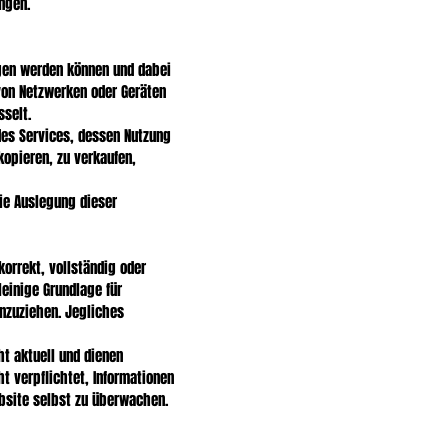
ngen.
agen werden können und dabei
von Netzwerken oder Geräten
selt.
des Services, dessen Nutzung
kopieren, zu verkaufen,
die Auslegung dieser
orrekt, vollständig oder
leinige Grundlage für
nzuziehen. Jegliches
ht aktuell und dienen
ht verpflichtet, Informationen
ebsite selbst zu überwachen.