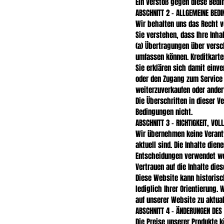
Ein Verstoß gegen diese Bedi
ABSCHNITT 2 – ALLGEMEINE BED
Wir behalten uns das Recht v
Sie verstehen, dass Ihre Inh
(a) Übertragungen über vers
umfassen können. Kreditkarte
Sie erklären sich damit einv
oder den Zugang zum Service o
weiterzuverkaufen oder ander
Die Überschriften in dieser V
Bedingungen nicht.
ABSCHNITT 3 – RICHTIGKEIT, VO
Wir übernehmen keine Verantw
aktuell sind. Die Inhalte die
Entscheidungen verwendet wer
Vertrauen auf die Inhalte dies
Diese Website kann historisc
lediglich Ihrer Orientierung. 
auf unserer Website zu aktua
ABSCHNITT 4 – ÄNDERUNGEN DES 
Die Preise unserer Produkte 